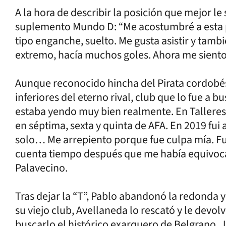
A la hora de describir la posición que mejor le 
suplemento Mundo D: “Me acostumbré a esta 
tipo enganche, suelto. Me gusta asistir y tamb
extremo, hacía muchos goles. Ahora me sient
Aunque reconocido hincha del Pirata cordobés,
inferiores del eterno rival, club que lo fue a 
estaba yendo muy bien realmente. En Talleres 
en séptima, sexta y quinta de AFA. En 2019 fui 
solo… Me arrepiento porque fue culpa mía. F
cuenta tiempo después que me había equivoca
Palavecino.
Tras dejar la “T”, Pablo abandonó la redonda y
su viejo club, Avellaneda lo rescató y le devolvi
buscarlo el histórico exarquero de Belgrano, J