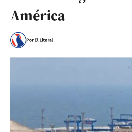
América
Por El Litoral