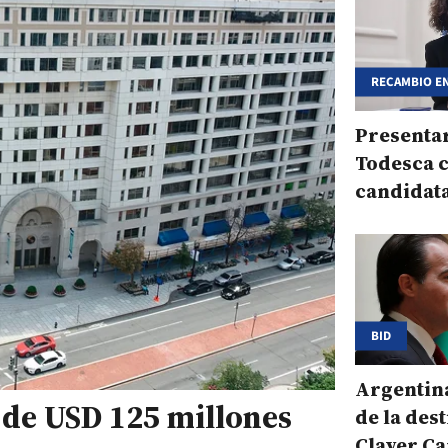
RECAMBIO E
REGIONAL
Presentar
Todesca 
candidata
presidenc
BID
Argentina
 de USD 125 millones
de la des
Claver C