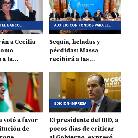
N EL BANCO
AUXILIO CON FONDOS PARA EL
SECTOR PRODUCTIVO
án a Cecilia
Sequía, heladas y
como
pérdidas: Massa
 a la
recibirá a las
ia del BID
provincias y llamará al
BID
EDICION-IMPRESA
 votó a favor
El presidente del BID, a
titución de
pocos días de criticar
arone
al Gobierno, expresó