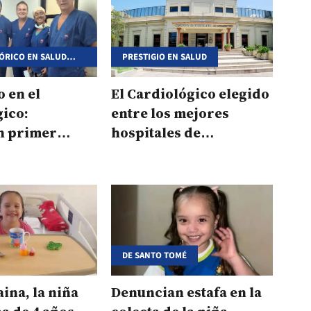
ÓRICO EN SALUD
PRESTIGIO EN SALUD
ULAR
o en el
El Cardiológico elegido
gico:
entre los mejores
n primer
hospitales de
de válvula
Latinoamérica
in sutura
DE SANTO TOMÉ
aina, la niña
Denuncian estafa en la