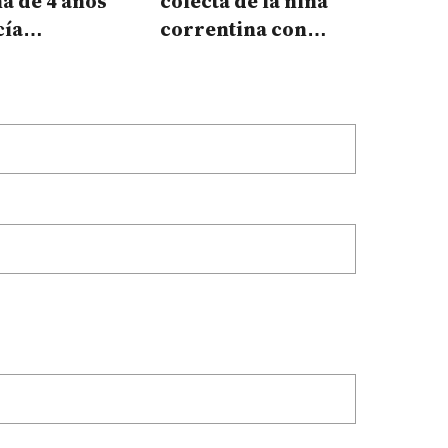
a de 4 años
colecta de la niña
cía
correntina con
tía
cardiopatía que sigue
grave