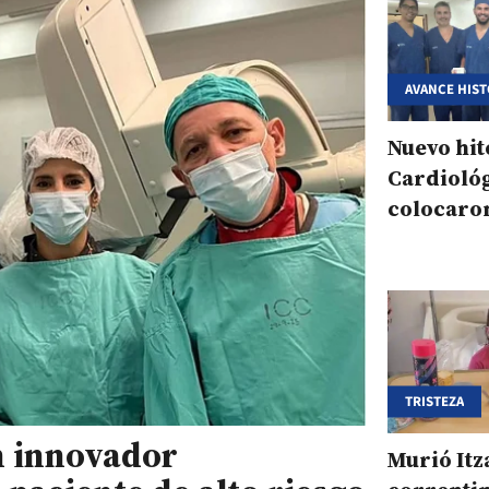
AVANCE HIST
CARDIOVASC
Nuevo hit
Cardioló
colocaro
implante 
aórtica s
TRISTEZA
n innovador
Murió Itz