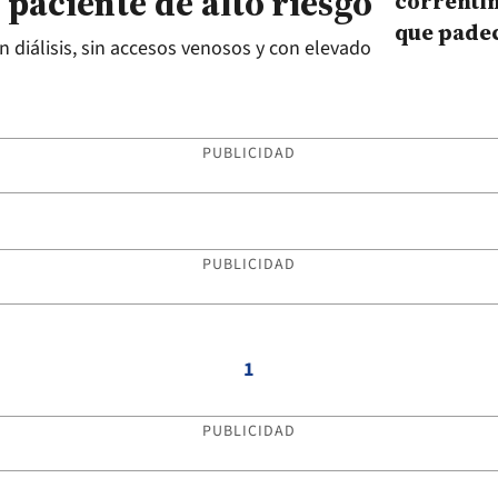
 paciente de alto riesgo
correntin
que pade
 diálisis, sin accesos venosos y con elevado
cardiopa
PUBLICIDAD
PUBLICIDAD
1
PUBLICIDAD