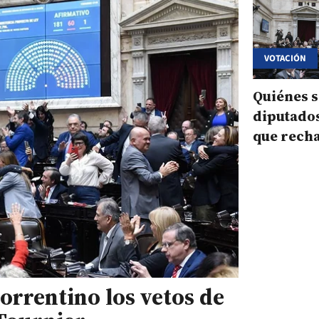
VOTACIÓN
Quiénes s
diputado
que recha
de Milei 
discapac
rrentino los vetos de