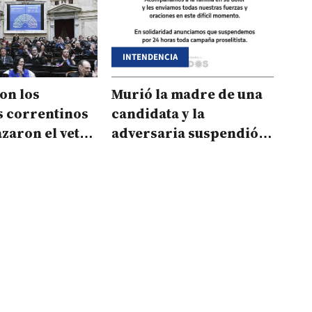
INTENDENCIA
on los
Murió la madre de una
s correntinos
candidata y la
zaron el veto
adversaria suspendió
sobre
su campaña
idad