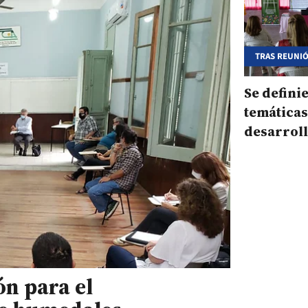
TRAS REUNI
Se defini
temáticas
desarroll
CDI duran
ón para el