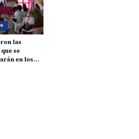
ÓN
eron las
 que se
arán en los
te el 2021