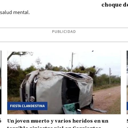
choque d
camionet
 salud mental.
PUBLICIDAD
FIESTA CLANDESTINA
ó
Un joven muerto y varios heridos en un