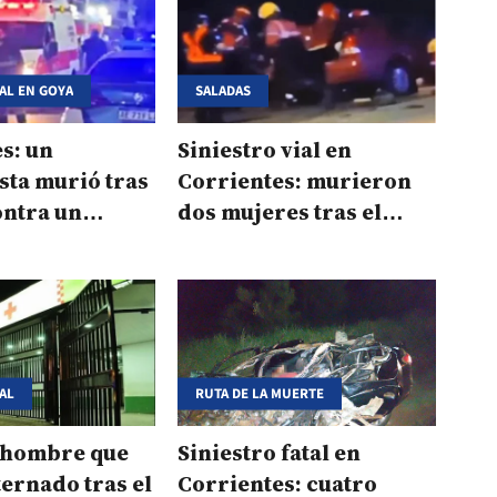
IAL EN GOYA
SALADAS
s: un
Siniestro vial en
sta murió tras
Corrientes: murieron
ontra un
dos mujeres tras el
o de
choque de un auto y un
os
camión
IAL
RUTA DE LA MUERTE
 hombre que
Siniestro fatal en
ternado tras el
Corrientes: cuatro