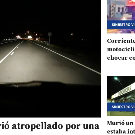
SINIESTRO V
Corriente
motocicli
chocar c
montícul
escombr
SINIESTRO V
Murió un
ió atropellado por una
estaba in