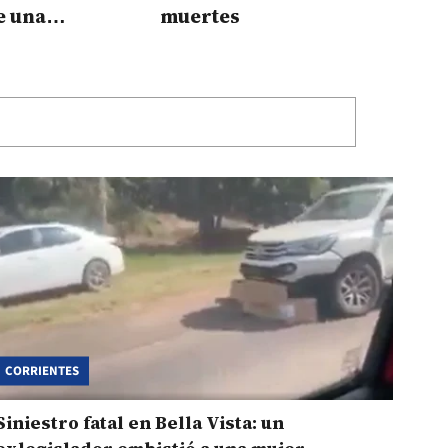
e una
muertes
a y una moto
CORRIENTES
Siniestro fatal en Bella Vista: un