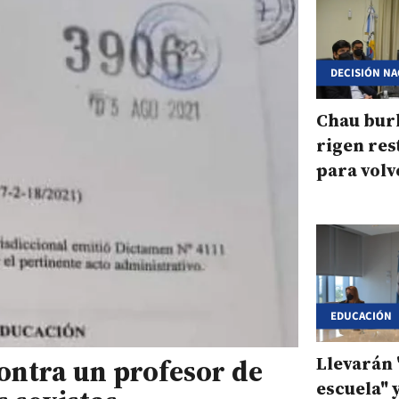
DECISIÓN N
Chau burb
rigen res
para volve
presencia
escuelas
EDUCACIÓN
Llevarán 
contra un profesor de
escuela" 