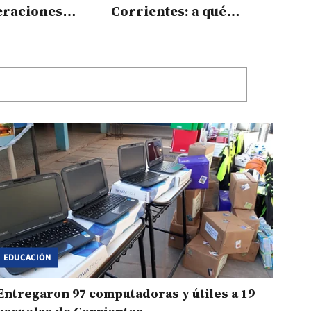
eraciones
Corrientes: a qué
 a estudiantes
niveles llegará y
cuándo
EDUCACIÓN
Entregaron 97 computadoras y útiles a 19