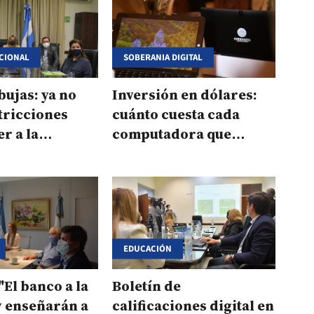
ACIONAL
SOBERANIA DIGITAL
ujas: ya no
Inversión en dólares:
tricciones
cuánto cuesta cada
r a la
computadora que
lidad en las
entregará Corrientes
EDUCACIÓN
"El banco a la
Boletín de
y enseñarán a
calificaciones digital en