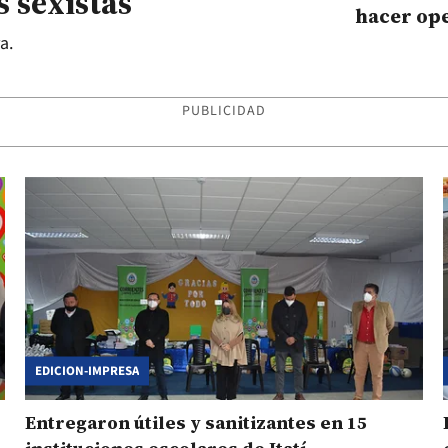
 sexistas
hacer op
bancarias
a.
PUBLICIDAD
EDICION-IMPRESA
Entregaron útiles y sanitizantes en 15