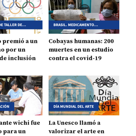
E TALLER DE
BRASIL. MEDICAMENTO
ESCOLAR
EXPERIMENTAL
o premió a un
Cobayas humanas: 200
no por un
muertes en un estudio
de inclusión
contra el covid-19
ACIÓN
DÍA MUNDIAL DEL ARTE
ante wichi fue
La Unesco llamó a
 para un
valorizar el arte en