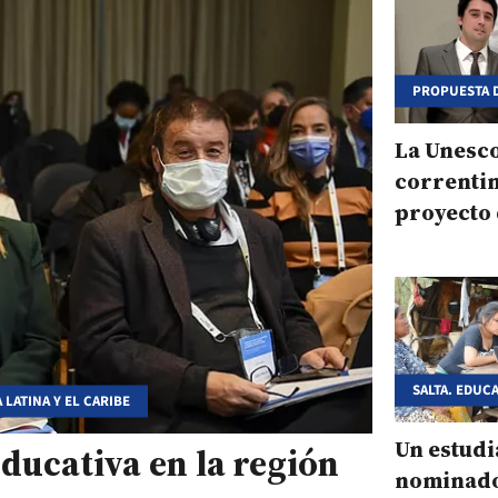
PROPUESTA D
ATLETISMO 
La Unesc
correnti
proyecto 
SALTA. EDUC
LATINA Y EL CARIBE
Un estudi
ducativa en la región
nominado