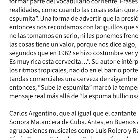
formar parte del vocabulario corriente. Fras
realidades, como cuando las cosas están que 
espumita”. Una forma de advertir que la presi
entonces nos recordamos con latiguillos que 
no las tomamos en serio, ni les ponemos freno
las cosas tiene un valor, porque nos dice algo,
segundos que en 1962 se hizo costumbre ver y 
Es muy rica esta cervecita…”. Su autor e intér
los ritmos tropicales, nacido en el barrio port
tandas comerciales una cerveza de raigambre 
entonces, “Sube la espumita” marcó la temper
mensaje real más allá de “la espuma bulliciosa
Carlos Argentino, que al igual que el cantante
Sonora Matancera de Cuba. Antes, en Buenos Ai
agrupaciones musicales como Luis Rolero y R