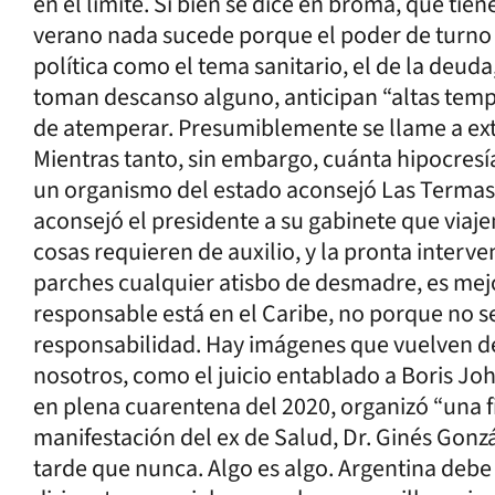
en el límite. Si bien se dice en broma, que tie
verano nada sucede porque el poder de turno
política como el tema sanitario, el de la deuda
toman descanso alguno, anticipan “altas temp
de atemperar. Presumiblemente se llame a extr
Mientras tanto, sin embargo, cuánta hipocresí
un organismo del estado aconsejó Las Termas p
aconsejó el presidente a su gabinete que viajen
cosas requieren de auxilio, y la pronta interv
parches cualquier atisbo de desmadre, es mejo
responsable está en el Caribe, no porque no se 
responsabilidad. Hay imágenes que vuelven d
nosotros, como el juicio entablado a Boris Joh
en plena cuarentena del 2020, organizó “una fi
manifestación del ex de Salud, Dr. Ginés Gonz
tarde que nunca. Algo es algo. Argentina debe 