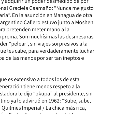
s y adquirir un poder desmedido de por
cional Graciela Caamaño: “Nunca me gustó
ria”. En la asunción en Managua de otra
r argentino Cafiero estuvo junto a Moshen
hora pretenden meter mano a la
Suprema. Son muchísimas las desmesuras
r “pelear”, sin viajes sorpresivos a la
que les cabe, para verdaderamente luchar
pa de las manos por ser tan ineptos e
que es extensivo a todos los de esta
eneración tiene menos respeto a la
sladora le dijo “okupa” al presidente, sin
ino ya lo advirtió en 1962: “Sube, sube,
/ Quilmes Imperial / La chica más rica,