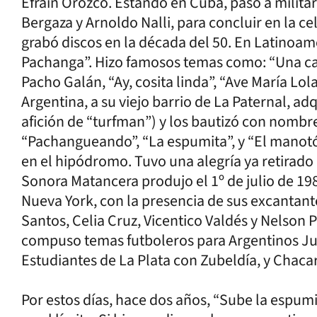
Efraín Orozco. Estando en Cuba, pasó a militar
Bergaza y Arnoldo Nalli, para concluir en la 
grabó discos en la década del 50. En Latinoam
Pachanga”. Hizo famosos temas como: “Una can
Pacho Galán, “Ay, cosita linda”, “Ave María Lola”
Argentina, a su viejo barrio de La Paternal, ad
afición de “turfman”) y los bautizó con nombr
“Pachangueando”, “La espumita”, y “El manotó
en el hipódromo. Tuvo una alegría ya retirado
Sonora Matancera produjo el 1º de julio de 198
Nueva York, con la presencia de sus excantante
Santos, Celia Cruz, Vicentico Valdés y Nelso
compuso temas futboleros para Argentinos Jun
Estudiantes de La Plata con Zubeldía, y Chaca
Por estos días, hace dos años, “Sube la espumi