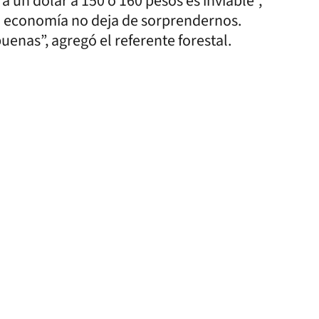
 un dólar a 150 o 160 pesos es inviable”,
a economía no deja de sorprendernos.
enas”, agregó el referente forestal.