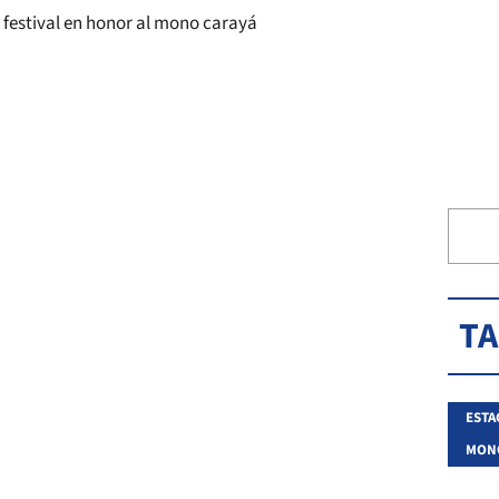
T
ESTA
MON