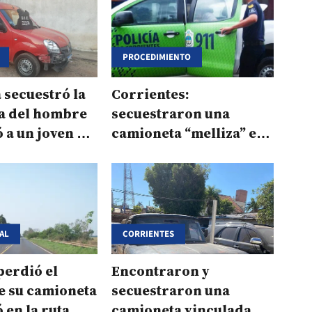
PROCEDIMIENTO
a secuestró la
Corrientes:
a del hombre
secuestraron una
 a un joven y
camioneta “melliza” en
un barrio de Capital
IAL
CORRIENTES
perdió el
Encontraron y
e su camioneta
secuestraron una
 en la ruta
camioneta vinculada a