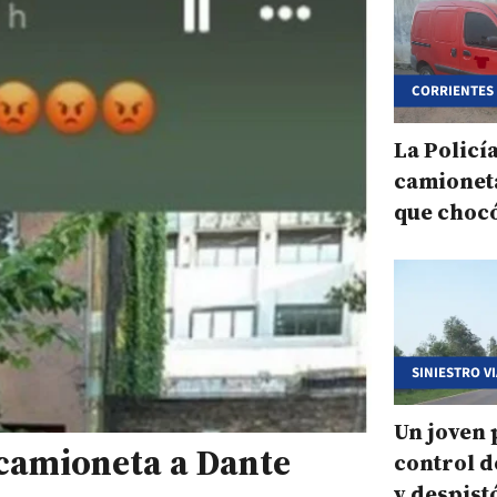
CORRIENTES
La Policí
camionet
que chocó
se fugó
SINIESTRO V
Un joven 
 camioneta a Dante
control d
y despistó