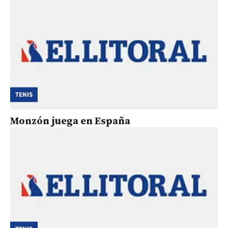
TENIS
Monzón juega en España