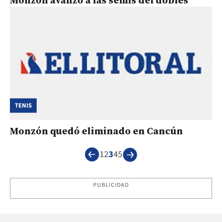
TENIS
Monzón quedó eliminado en Cancún
1
2
3
4
5
PUBLICIDAD