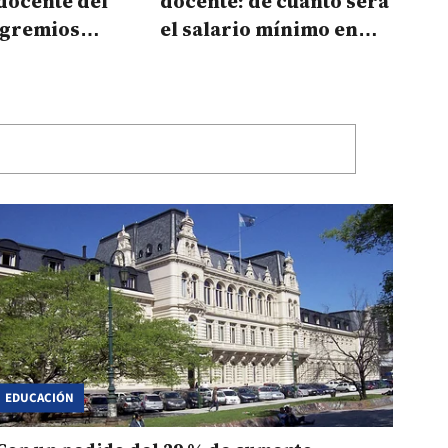
docente del
docente: de cuánto será
 gremios
el salario mínimo en
una
todo el país
opuesta
EDUCACIÓN