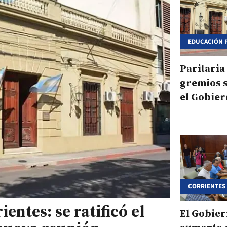
EDUCACIÓN 
Paritaria
gremios 
el Gobie
mejoras s
CORRIENTES
entes: se ratificó el
El Gobier