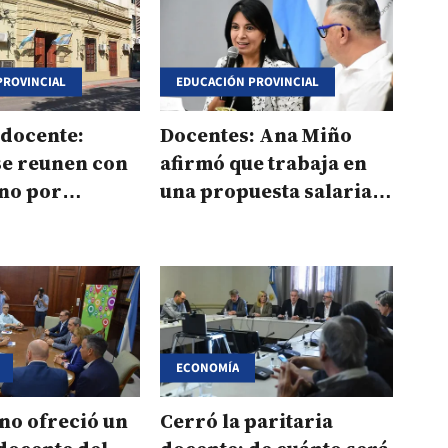
PROVINCIAL
EDUCACIÓN PROVINCIAL
 docente:
Docentes: Ana Miño
se reunen con
afirmó que trabaja en
rno por
una propuesta salarial
alariales
“coherente y
responsable”
ECONOMÍA
no ofreció un
Cerró la paritaria