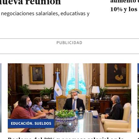
 nueva reunión
aumento 
10% y los
 negociaciones salariales, educativas y
analizan 
contrapr
PUBLICIDAD
EDUCACIÓN. SUELDOS