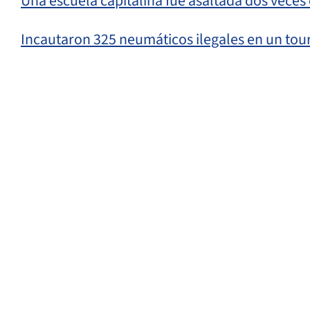
Una escuela capitalina fue asaltada dos vece
Incautaron 325 neumáticos ilegales en un tou