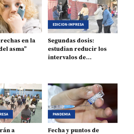
EDICION-IMPRESA
rechas en la
Segundas dosis:
del asma”
estudian reducir los
intervalos de
aplicación entre
vacunas
RESA
PANDEMIA
rán a
Fecha y puntos de