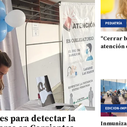
PEDIATRÍA
“Cerrar b
atención 
EDICION-IMP
es para detectar la
Inmuniza