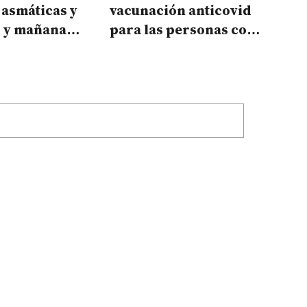
 asmáticas y
vacunación anticovid
, y mañana
para las personas con
 aplicando
asma y Epoc
rm