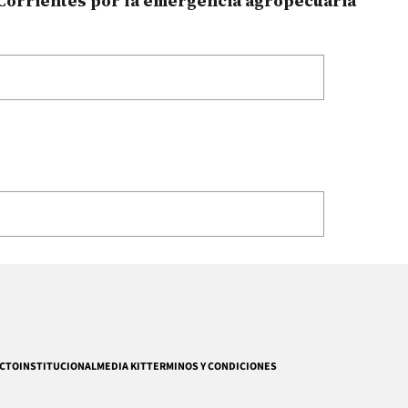
Corrientes por la emergencia agropecuaria
CTO
INSTITUCIONAL
MEDIA KIT
TERMINOS Y CONDICIONES