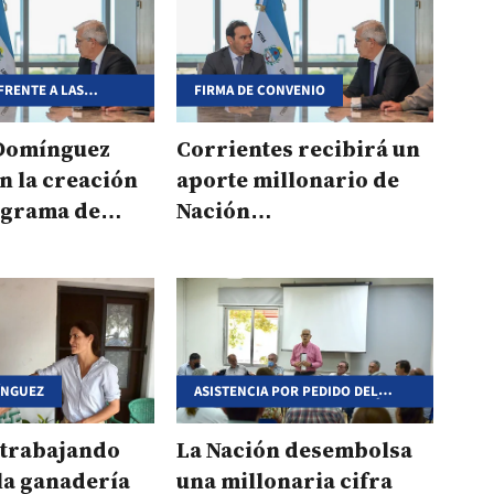
FRENTE A LAS
FIRMA DE CONVENIO
IAS DE LA
 ÍGNEA
 Domínguez
Corrientes recibirá un
n la creación
aporte millonario de
ograma de
Nación
a para
para productores
res
afectados por el fuego
ÍNGUEZ
ASISTENCIA POR PEDIDO DEL
PRESIDENTE ALBERTO FERNÁNDEZ
 trabajando
La Nación desembolsa
la ganadería
una millonaria cifra