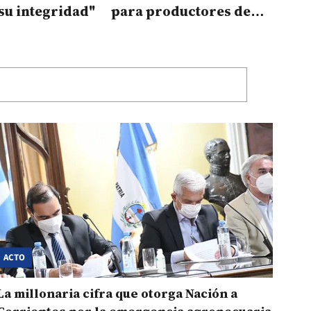
su integridad"
para productores de
Corrientes
ACTO
La millonaria cifra que otorga Nación a