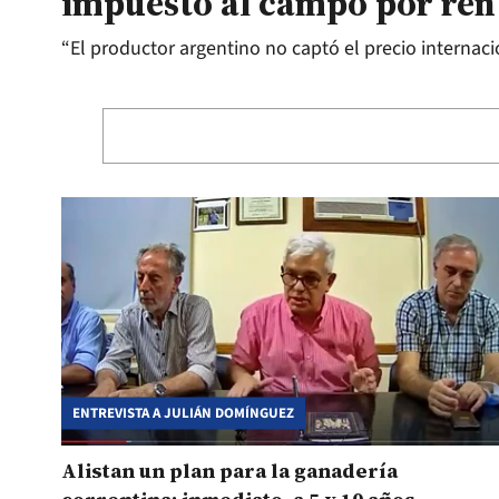
impuesto al campo por ren
“El productor argentino no captó el precio internacio
ENTREVISTA A JULIÁN DOMÍNGUEZ
Alistan un plan para la ganadería