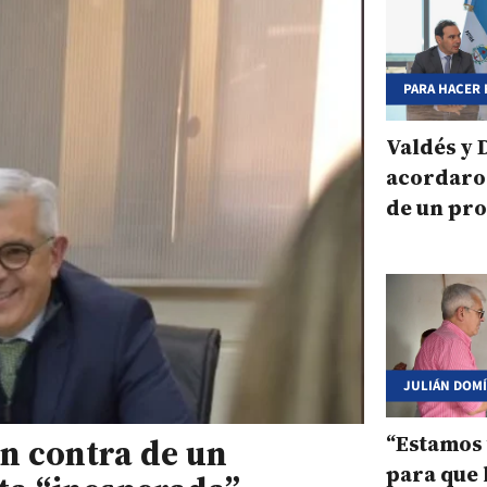
PARA HACER 
CONSECUENC
EMERGENCIA
Valdés y
acordaro
de un pr
asistenci
producto
JULIÁN DOM
“Estamos
n contra de un
para que 