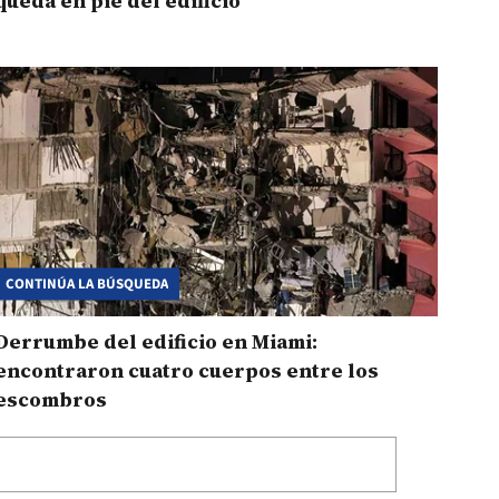
queda en pie del edificio
CONTINÚA LA BÚSQUEDA
Derrumbe del edificio en Miami:
encontraron cuatro cuerpos entre los
escombros