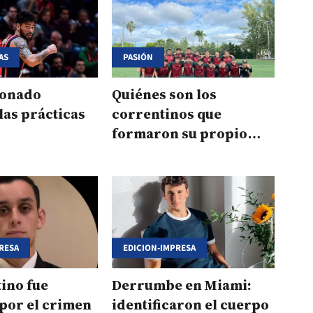
AS
PASIÓN
ionado
Quiénes son los
as prácticas
correntinos que
formaron su propio
equipo de fútbol en
Miami
RESA
EDICION-IMPRESA
ino fue
Derrumbe en Miami:
por el crimen
identificaron el cuerpo