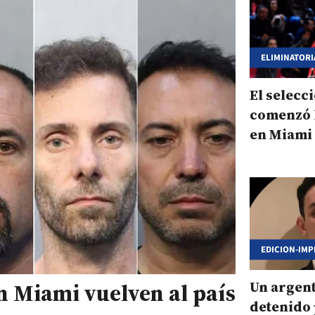
ELIMINATORI
El selecc
comenzó l
en Miami
EDICION-IMP
Un argent
n Miami vuelven al país
detenido 