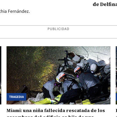
de Delfin
thia Fernández.
PUBLICIDAD
TRAGEDIA
Miami: una niña fallecida rescatada de los