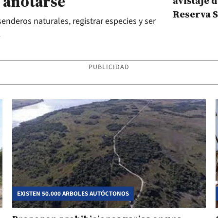
o anotarse
avistaje d
Reserva S
senderos naturales, registrar especies y ser
cómo ins
.
PUBLICIDAD
EXISTEN 50.000 ARBOLES AUTÓCTONOS