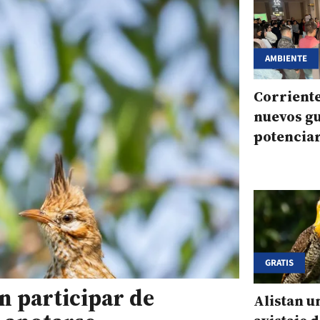
AMBIENTE
Corrient
nuevos gu
potenciar
ecoturism
Reserva S
GRATIS
n participar de
Alistan u