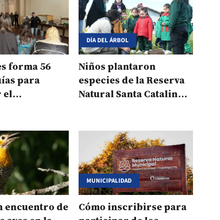
DÍA DEL ÁRBOL
es forma 56
Niños plantaron
ías para
especies de la Reserva
 el
Natural Santa Catalina
o en la
en un jardín capitalino
anta Catalina
MUNICIPALIDAD
n encuentro de
Cómo inscribirse para