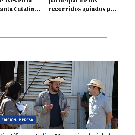
e aves en la
participar de los
anta Catalina:
recorridos guiados por
cribirse
una reserva correntina
EDICION-IMPRESA