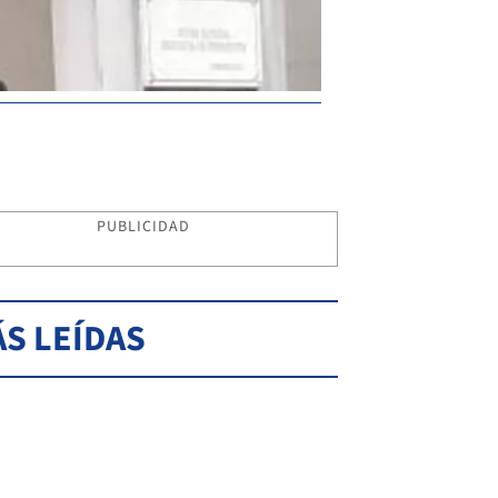
Preso. Se dictó la prisi
PUBLICIDAD
S LEÍDAS