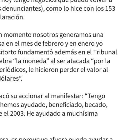
s denunciantes), como lo hice con los 153
laración.
ún momento nosotros generamos una
sa en el mes de febrero y en enero yo
ositorto fundamentó además en el Tribunal
ebra “la moneda” al ser atacada “por la
iódicos, le hicieron perder el valor al
ólares”.
tacó su accionar al manifestar: “Tengo
e hemos ayudado, beneficiado, becado,
sde el 2003. He ayudado a muchísima
era, es porque yo afuera puedo ayudar a