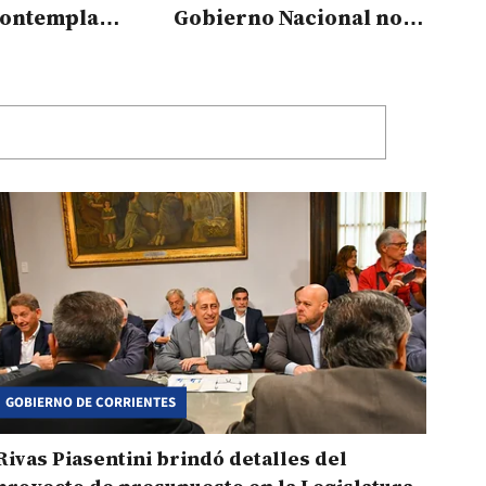
contempla
Gobierno Nacional no
r $3,2 billones
quiere tener
presupuesto"
GOBIERNO DE CORRIENTES
Rivas Piasentini brindó detalles del