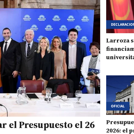
DECLARACIO
Larroza s
financia
universit
"Lamentam
del Gobi
OFICIAL
Presupue
r el Presupuesto el 26
2026: el 