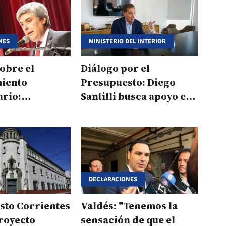
NES
MINISTERIO DEL INTERIOR
obre el
Diálogo por el
miento
Presupuesto: Diego
ario:
Santilli busca apoyo en
os la actitud
Santiago del Estero
erno"
DECLARACIONES
sto Corrientes
Valdés: "Tenemos la
proyecto
sensación de que el