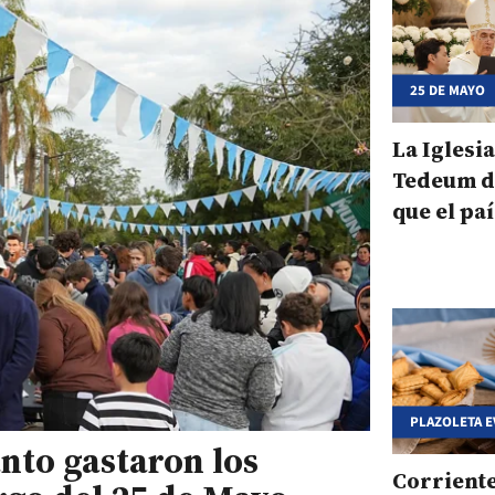
25 DE MAYO
La Iglesia
Tedeum d
que el paí
"tiempos
PLAZOLETA E
nto gastaron los
Corriente