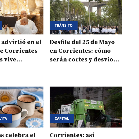
TRÁNSITO
 advirtió en el
Desfile del 25 de Mayo
e Corrientes
en Corrientes: cómo
s vive
serán cortes y desvíos
 complejos"
en la Costanera
VITA
CAPITAL
s celebra el
Corrientes: así