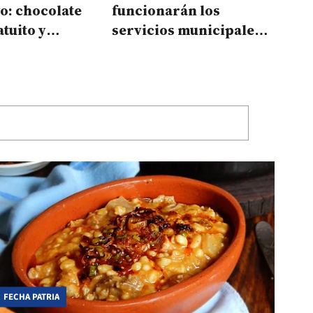
o: chocolate
funcionarán los
atuito y
servicios municipales
s para la
durante el feriado del
25 de Mayo
FECHA PATRIA