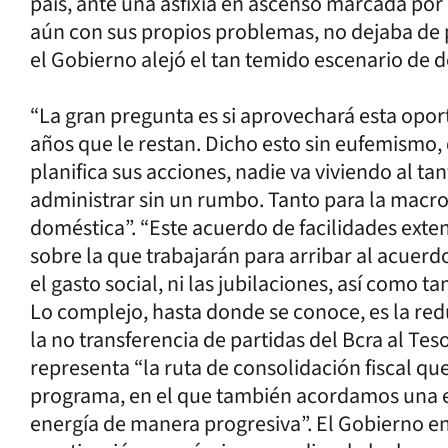
país, ante una asfixia en ascenso marcada por
aún con sus propios problemas, no dejaba de p
el Gobierno alejó el tan temido escenario de de
“La gran pregunta es si aprovechará esta opor
años que le restan. Dicho esto sin eufemismo,
planifica sus acciones, nadie va viviendo al 
administrar sin un rumbo. Tanto para la mac
doméstica”. “Este acuerdo de facilidades exten
sobre la que trabajarán para arribar al acuerd
el gasto social, ni las jubilaciones, así como t
Lo complejo, hasta donde se conoce, es la redu
la no transferencia de partidas del Bcra al Tes
representa “la ruta de consolidación fiscal que
programa, en el que también acordamos una est
energía de manera progresiva”. El Gobierno en