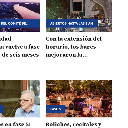
 DEL COMITÉ DE
ABIERTOS HASTA LAS 3 AM
idad
Con la extensión del
a vuelve a fase
horario, los bares
 de seis meses
mejoraron la
recaudación hasta un
15%
FASE 5
s en fase 5:
Boliches, recitales y