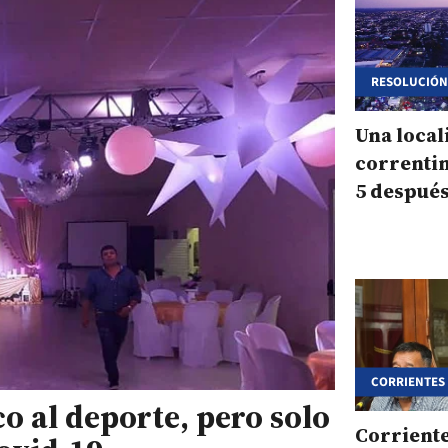
RESOLUCIÓN
CRISIS
Una local
correntin
5 después
CORRIENTES
co al deporte, pero solo
Corriente