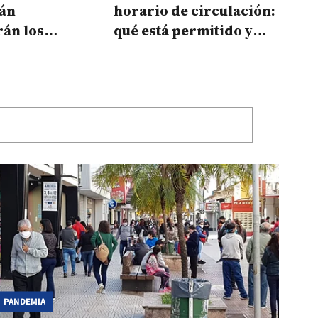
án
horario de circulación:
rán los
qué está permitido y
ulturales a
que no en Corrientes
PANDEMIA