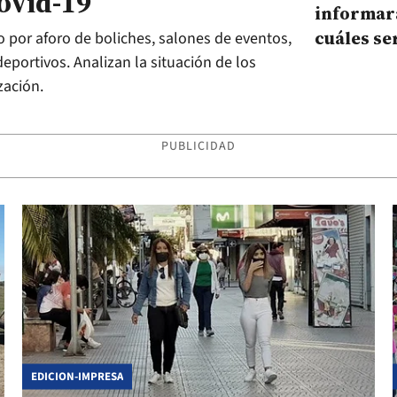
ovid-19
informar
cuáles se
por aforo de boliches, salones de eventos,
eventos c
eportivos. Analizan la situación de los
futuro
zación.
PUBLICIDAD
EDICION-IMPRESA