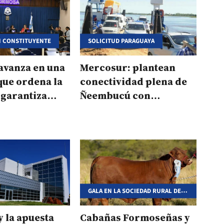
 CONSTITUYENTE
SOLICITUD PARAGUAYA
avanza en una
Mercosur: plantean
que ordena la
conectividad plena de
y garantiza
Ñeembucú con
lidad
Formosa, Chaco y
Corrientes
GALA EN LA SOCIEDAD RURAL DE
FORMOSA
 la apuesta
Cabañas Formoseñas y