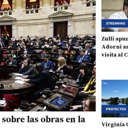
STREAMING
Zulli apu
Adorni an
visita al
todo muy
PROYECTOS
 sobre las obras en la
Virginia 