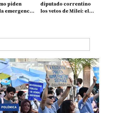
smo piden
diputado correntino
 la emergencia
los vetos de Milei: el
n Corrientes
llamativo caso de
Tournier
POLÉMICA