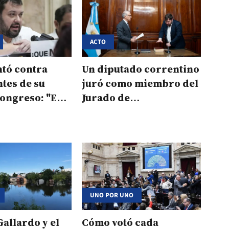
ACTO
ntó contra
Un diputado correntino
tes de su
juró como miembro del
 Congreso: "Es
Jurado de
 oscuro"
Enjuiciamiento de
Magistrados
UNO POR UNO
Gallardo y el
Cómo votó cada