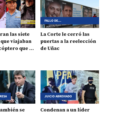
FALLO DE
INCONSTITUCIONALIDAD EN LOS
COMICIOS DE SAN JUAN
ran las siete
La Corte le cerró las
 que viajaban
puertas a la reelección
icóptero que se
de Uñac
an Juan
RESA
JUICIO ABREVIADO
también se
Condenan a un líder