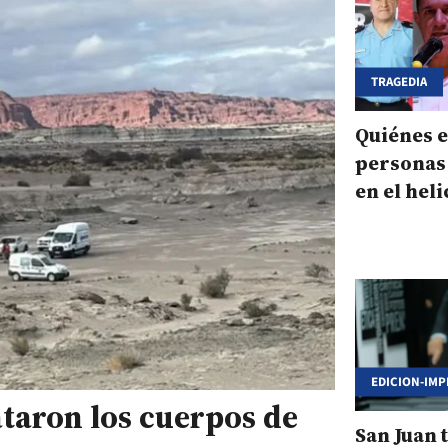
TRAGEDIA
Quiénes e
personas
en el hel
cayó en S
EDICION-IMP
ataron los cuerpos de
San Juan 