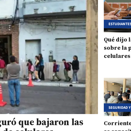
ESTUDIANTES
Qué dijo 
sobre la 
celulares
escuelas 
SEGURIDAD 
uró que bajaron las
Corriente