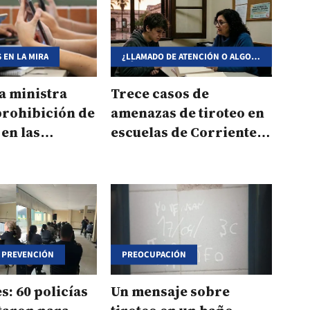
 EN LA MIRA
¿LLAMADO DE ATENCIÓN O ALGO
MÁS?
la ministra
Trece casos de
prohibición de
amenazas de tiroteo en
 en las
escuelas de Corrientes:
de Corrientes
qué dicen los
psicólogos
Y PREVENCIÓN
PREOCUPACIÓN
s: 60 policías
Un mensaje sobre