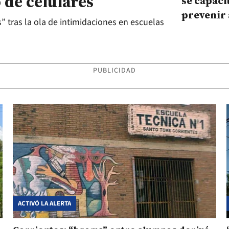
o de celulares
se capaci
prevenir 
tras la ola de intimidaciones en escuelas
armas en
PUBLICIDAD
ACTIVÓ LA ALERTA