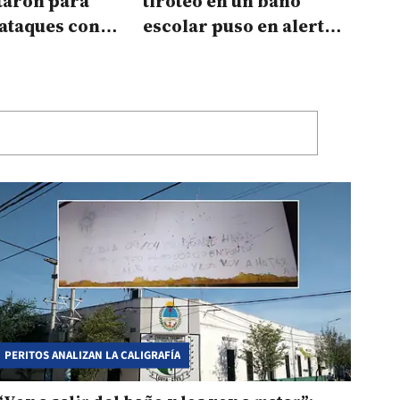
taron para
tiroteo en un baño
ataques con
escolar puso en alerta a
 escuelas
una escuela de
Corrientes
PERITOS ANALIZAN LA CALIGRAFÍA