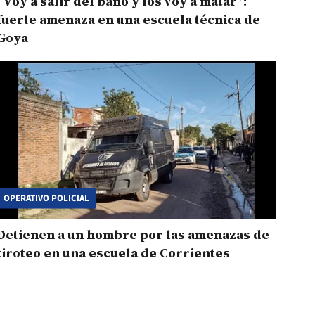
“Voy a salir del baño y los voy a matar”:
fuerte amenaza en una escuela técnica de
Goya
OPERATIVO POLICIAL
Detienen a un hombre por las amenazas de
tiroteo en una escuela de Corrientes