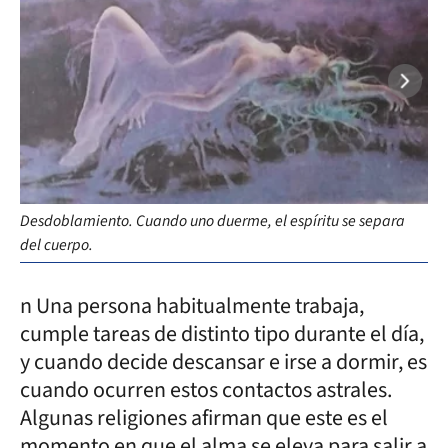
Desdoblamiento. Cuando uno duerme, el espíritu se separa
Ast
del cuerpo.
co
n Una persona habitualmente trabaja,
cumple tareas de distinto tipo durante el día,
y cuando decide descansar e irse a dormir, es
cuando ocurren estos contactos astrales.
Algunas religiones afirman que este es el
momento en que el alma se eleva para salir a