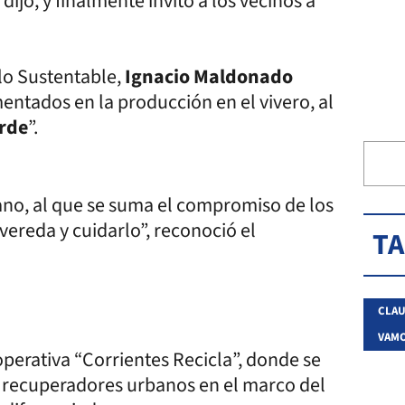
ijo, y finalmente invitó a los vecinos a
llo Sustentable,
Ignacio Maldonado
mentados en la producción en el vivero, al
erde
”.
ano, al que se suma el compromiso de los
vereda y cuidarlo”, reconoció el
T
CLAU
VAMO
operativa “Corrientes Recicla”, donde se
os recuperadores urbanos en el marco del