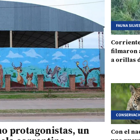
FAUNA SILVE
Corriente
filmaron 
a orillas 
Iberá
CONSERVACIÓ
o protagonistas, un
Con el na