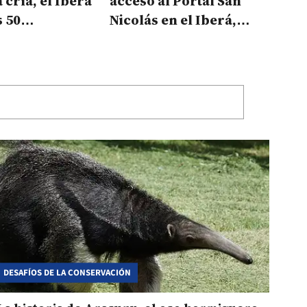
 cría, el Iberá
acceso al Portal San
s 50
Nicolás en el Iberá,
s en libertad
pero con restricciones
DESAFÍOS DE LA CONSERVACIÓN