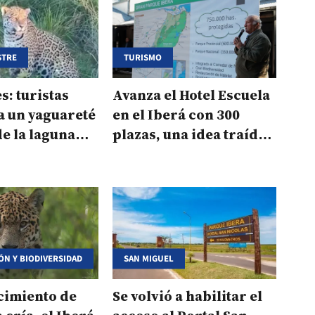
STRE
TURISMO
s: turistas
Avanza el Hotel Escuela
a un yaguareté
en el Iberá con 300
de la laguna
plazas, una idea traída
de Francia
N Y BIODIVERSIDAD
SAN MIGUEL
cimiento de
Se volvió a habilitar el