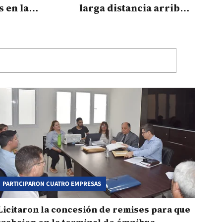
 en la
larga distancia arriban
 de Ómnibus
con 2 horas de retraso
PARTICIPARON CUATRO EMPRESAS
Licitaron la concesión de remises para que