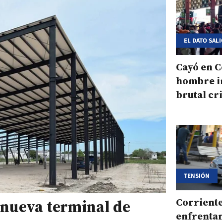
EL DATO SAL
Cayó en C
hombre i
brutal cr
exagente
TENSIÓN
Corriente
a nueva terminal de
enfrenta