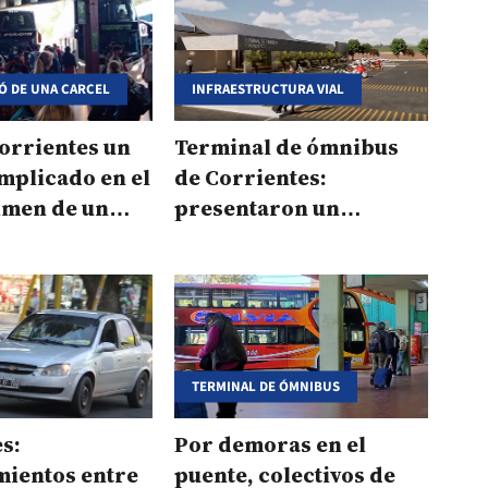
IÓ DE UNA CARCEL
INFRAESTRUCTURA VIAL
orrientes un
Terminal de ómnibus
mplicado en el
de Corrientes:
imen de un
presentaron un
 encubierto
anteproyecto para
modernizar la estación
TERMINAL DE ÓMNIBUS
s:
Por demoras en el
mientos entre
puente, colectivos de