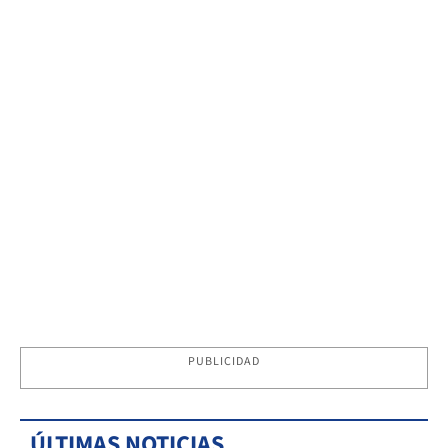
PUBLICIDAD
ÚLTIMAS NOTICIAS