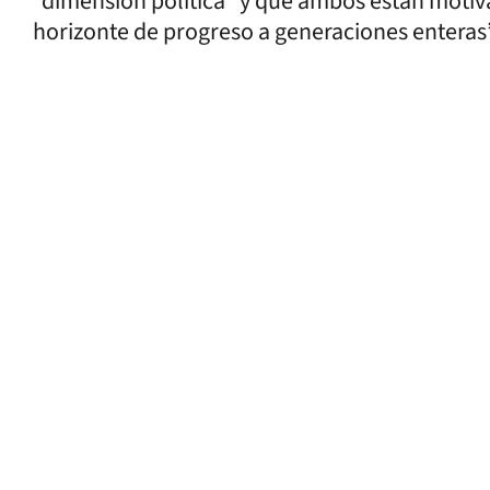
"dimensión política" y que ambos están motiv
horizonte de progreso a generaciones enteras”