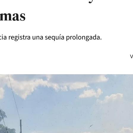
emas
cia registra una sequía prolongada.
V