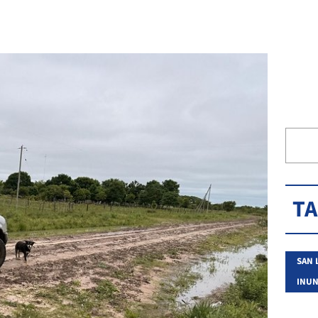
T
SAN 
INUN