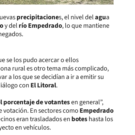
 nuevas
precipitacione
s, el nivel del
agu
a
lo
y del
río Empedrado
, lo que mantiene
anegados.
e se los pudo acercar o ellos
Zona rural es otro tema más complicado,
r a los que se decidían a ir a emitir su
diálogo con
El Litoral
.
el porcentaje de votantes
en general”,
 de votación. En sectores como
Empedrado
vecinos eran trasladados en
botes
hasta los
yecto en vehículos.