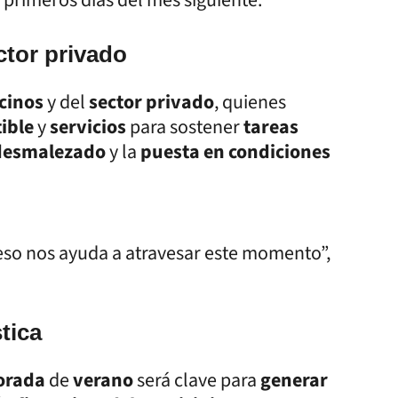
tor privado
ecinos
y del
sector privado
, quienes
ible
y
servicios
para sostener
tareas
desmalezado
y la
puesta en condiciones
eso nos ayuda a atravesar este momento”,
tica
orada
de
verano
será clave para
generar