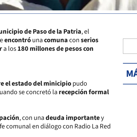
nicipio de Paso de la Patria
, el
ue
encontró
una
comuna
con
serios
or
a los
180 millones de pesos con
MÁ
 el estado del minicipio
pudo
 cuando se concretó la
recepción formal
pación
, con una
deuda importante
y
jefe comunal en diálogo con Radio La Red