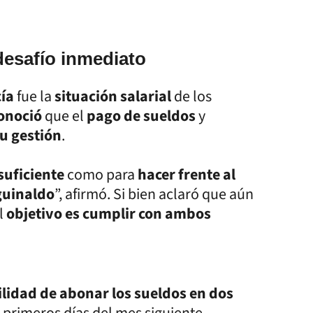
desafío inmediato
cía
fue la
situación salarial
de los
onoció
que el
pago de sueldos
y
u gestión
.
suficiente
como para
hacer frente al
guinaldo
”, afirmó. Si bien aclaró que aún
l
objetivo es cumplir con ambos
ilidad de abonar los sueldos en dos
os primeros días del mes siguiente.