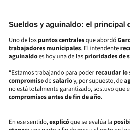
Sueldos y aguinaldo: el principal 
Uno de los
puntos centrales
que abordó
Gar
trabajadores municipales
. El intendente
rec
aguinaldo
es hoy una de las
prioridades de s
“Estamos trabajando para poder
recaudar lo 
compromiso
de
salario
y, por supuesto, de
a
no está totalmente garantizado, sostuvo que e
compromisos antes de fin de año
.
En ese sentido,
explicó
que se evalúa la
posib
etapas
: una parte a fin de mes y el resto en l