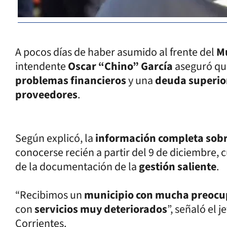
A pocos días de haber asumido al frente del
Mu
intendente
Oscar “Chino” García
aseguró q
problemas financieros
y una
deuda superi
proveedores
.
Según explicó, la
información completa sobre
conocerse recién a partir del 9 de diciembre,
de la documentación de la
gestión saliente
.
“Recibimos un
municipio con mucha preocu
con
servicios muy deteriorados
”, señaló el 
Corrientes.