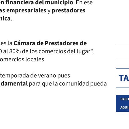
ión financiera del municipio
. En ese
as empresariales
y
prestadores
mica
.
 es la
Cámara de Prestadores de
 al 80% de los comercios del lugar",
omercios locales.
a temporada de verano pues
T
undamental
para que la comunidad pueda
PASO
AGU