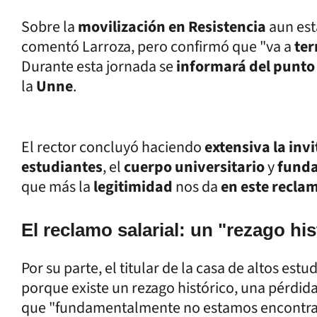
Sobre la
movilización en Resistencia
aun est
comentó Larroza, pero confirmó que "va a
te
Durante esta jornada se
informará del punto
la
Unne
.
El rector concluyó haciendo
extensiva la inv
estudiantes
, el
cuerpo universitario
y
fund
que más la
legitimidad
nos da
en este recla
El reclamo salarial: un "rezago his
Por su parte, el titular de la casa de altos estu
porque existe un rezago histórico, una pérdid
que "fundamentalmente no estamos encontrand