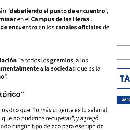
án "
debatiendo el punto de encuentro
",
rminar
en el
Campus de las Heras
".
 de encuentro
en los
canales oficiales
de
itación
"a todos los
gremios
, a los
amentalmente
a
la sociedad
que es la
mo
".
T
tórico"
MARC
dios dijo que "lo más urgente es lo salarial
a que no pudimos recuperar", y agregó
o ningún tipo de eco para ese tipo de