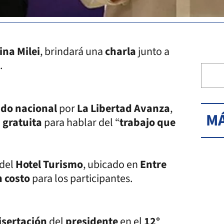
ina Milei
, brindará una
charla
junto a
.
ado nacional
por
La Libertad Avanza
,
MÁ
 gratuita
para hablar del “
trabajo que
del
Hotel Turismo
, ubicado en
Entre
n costo
para los participantes.
isertación
del
presidente
en el
12°