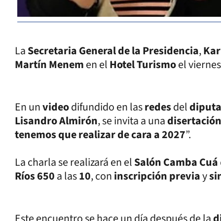
La
Secretaria General de la Presidencia
,
Kar
Martín Menem
en el
Hotel Turismo
el viernes
En un
video
difundido en las
redes
del
diput
Lisandro Almirón
, se invita a una
disertación
tenemos que realizar de cara a 2027
”.
La charla se realizará en el
Salón Camba Cuá
Ríos 650
a las
10
, con
inscripción previa
y
si
Este encuentro se hace un día después de la
d