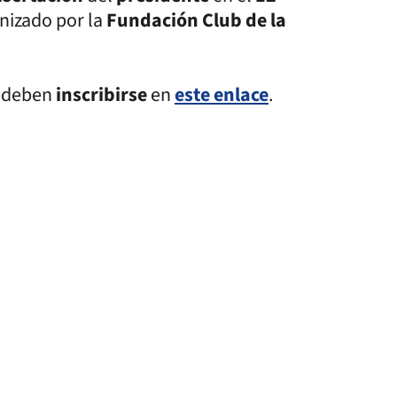
anizado por la
Fundación Club de la
s
deben
inscribirse
en
este enlace
.