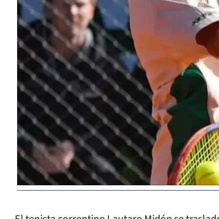
El tenista correntino Lautaro Midón se traslad