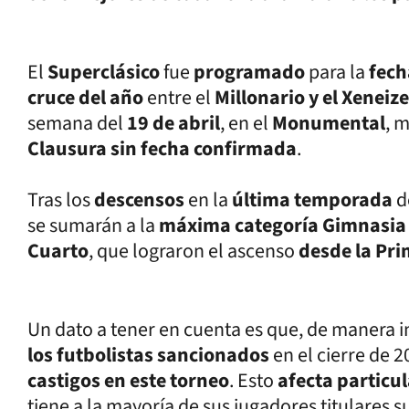
El
Superclásico
fue
programado
para la
fech
cruce del año
entre el
Millonario y el Xeneiz
semana del
19 de abril
, en el
Monumental
, 
Clausura sin fecha confirmada
.
Tras los
descensos
en la
última temporada
d
se sumarán a la
máxima categoría Gimnasi
Cuarto
, que lograron el ascenso
desde la Pri
Un dato a tener en cuenta es que, de manera i
los futbolistas sancionados
en el cierre de 
castigos en este torneo
. Esto
afecta particu
tiene a la mayoría de sus jugadores titulares 