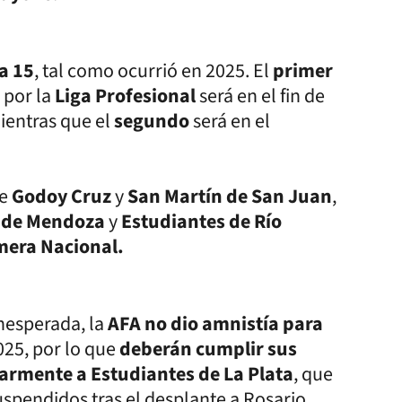
a 15
, tal como ocurrió en 2025. El
primer
e
por la
Liga Profesional
será en el fin de
mientras que el
segundo
será en el
e
Godoy Cruz
y
San Martín de San Juan
,
a de Mendoza
y
Estudiantes de Río
mera Nacional.
nesperada, la
AFA no dio amnistía para
2025, por lo que
deberán cumplir sus
larmente a Estudiantes de La Plata
, que
suspendidos tras el desplante a Rosario