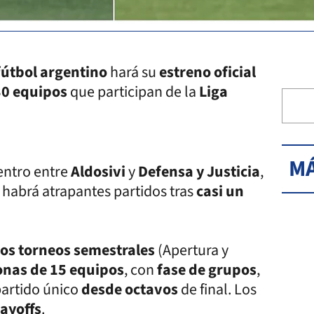
fútbol argentino
hará su
estreno oficial
30 equipos
que participan de la
Liga
MÁ
uentro entre
Aldosivi
y
Defensa y Justicia
,
 habrá atrapantes partidos tras
casi un
os torneos semestrales
(Apertura y
onas de 15 equipos
, con
fase de grupos
,
partido único
desde octavos
de final. Los
layoffs
.