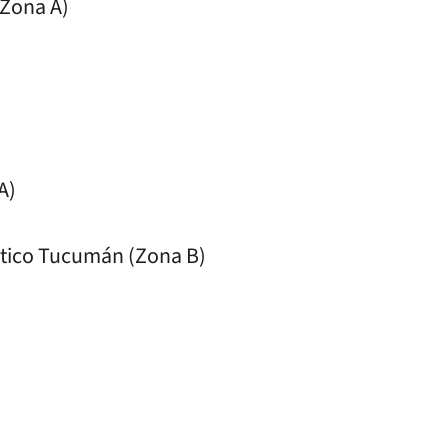
(Zona A)
A)
ético Tucumán (Zona B)