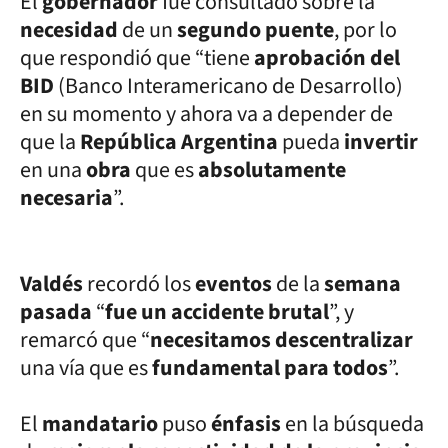
El
gobernador
fue consultado sobre la
necesidad
de un
segundo puente
, por lo
que respondió que “tiene
aprobación del
BID
(Banco Interamericano de Desarrollo)
en su momento y ahora va a depender de
que la
República Argentina
pueda
invertir
en una
obra
que es
absolutamente
necesaria
”.
Valdés
recordó los
eventos
de la
semana
pasada
“
fue un accidente brutal
”, y
remarcó que “
necesitamos descentralizar
una vía que es
fundamental para todos
”.
El
mandatario
puso
énfasis
en la búsqueda