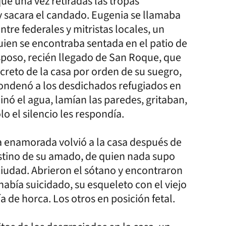
e una vez retiradas las tropas
a y sacara el candado. Eugenia se llamaba
re federales y mitristas locales, un
uien se encontraba sentada en el patio de
 esposo, recién llegado de San Roque, que
ecreto de la casa por orden de su suegro,
condenó a los desdichados refugiados en
inó el agua, lamían las paredes, gritaban,
o el silencio les respondía.
 enamorada volvió a la casa después de
estino de su amado, de quien nada supo
iudad. Abrieron el sótano y encontraron
había suicidado, su esqueleto con el viejo
 de horca. Los otros en posición fetal.