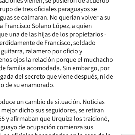
saciones vienen, se pusieron de acuerdo
grupo de tres oficiales paraguayos se
aguas se calmaran. No querían volver a su
 a Francisco Solano López, a quien
ue una de las hijas de los propietarios -
perdidamente de Francisco, soldado
guitarra, zalamero por oficio y
uenos ojos la relación porque el muchacho
 y de familia acomodada. Sin embargo, por
rgada del secreto que viene después, ni de
tino de su enamorado.
roduce un cambio de situación. Noticias
 mejor dicho sus seguidores, se retiran
65 y afirmaban que Urquiza los traicionó,
araguayo de ocupación comienza sus