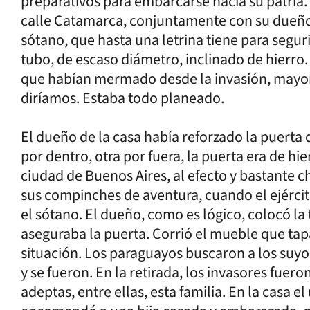
preparativos para embarcarse hacia su patria. 
calle Catamarca, conjuntamente con su dueño,
sótano, que hasta una letrina tiene para segur
tubo, de escaso diámetro, inclinado de hierro.
que habían mermado desde la invasión, mayo
diríamos. Estaba todo planeado.
El dueño de la casa había reforzado la puerta 
por dentro, otra por fuera, la puerta era de h
ciudad de Buenos Aires, al efecto y bastante c
sus compinches de aventura, cuando el ejércit
el sótano. El dueño, como es lógico, colocó l
aseguraba la puerta. Corrió el mueble que tap
situación. Los paraguayos buscaron a los suyo
y se fueron. En la retirada, los invasores fu
adeptas, entre ellas, esta familia. En la casa e