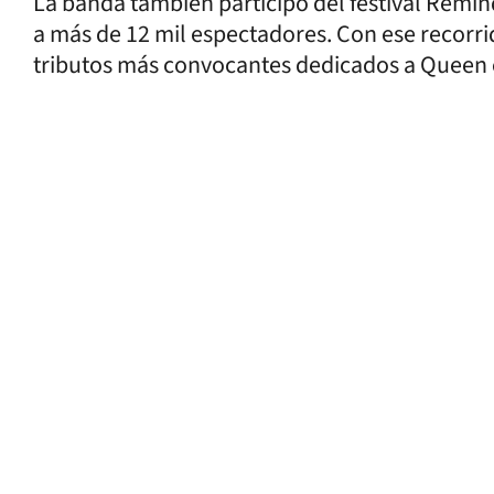
La banda también participó del festival Remi
a más de 12 mil espectadores. Con ese recorri
tributos más convocantes dedicados a Queen e