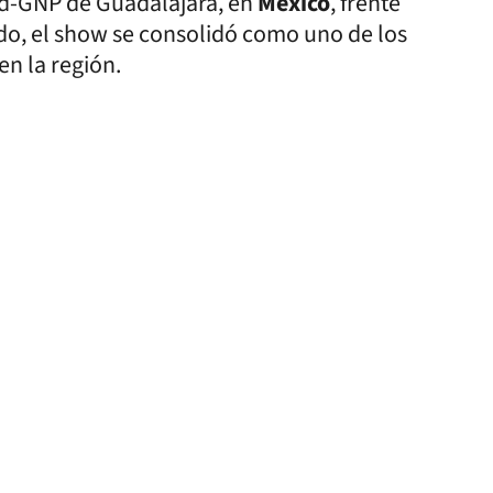
nd-GNP de Guadalajara, en
México
, frente
do, el show se consolidó como uno de los
n la región.