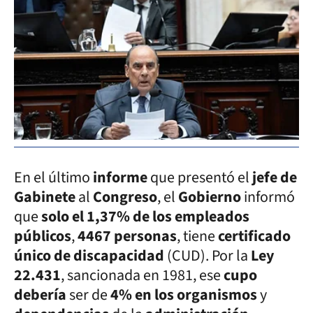
En el último
informe
que presentó el
jefe de
Gabinete
al
Congreso
, el
Gobierno
informó
que
solo el 1,37% de los empleados
públicos
,
4467 personas
, tiene
certificado
único de discapacidad
(CUD). Por la
Ley
22.431
, sancionada en 1981, ese
cupo
debería
ser de
4% en los organismos
y