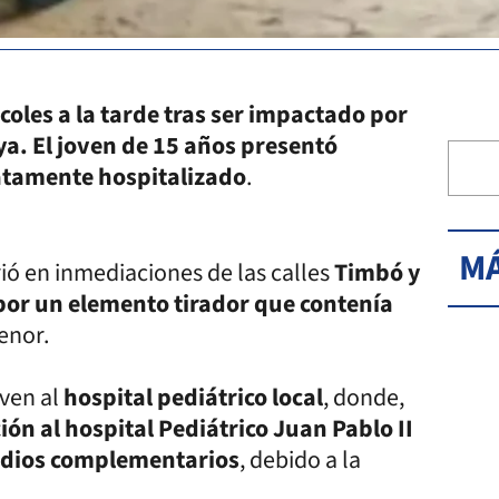
oles a la tarde tras ser impactado por
ya.
El joven de 15 años presentó
tamente hospitalizado
.
MÁ
rió en inmediaciones de las calles
Timbó y
or un elemento tirador que contenía
menor.
oven al
hospital pediátrico local
, donde,
ión al hospital Pediátrico Juan Pablo II
udios complementarios
, debido a la