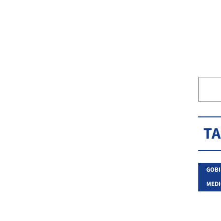
T
GOBI
MEDI