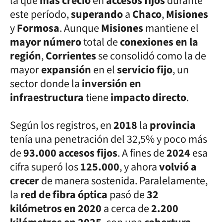
la que
más creció
en
accesos fijos
durante
este período,
superando
a
Chaco
,
Misiones
y
Formosa
. Aunque
Misiones
mantiene el
mayor número
total de
conexiones en la
región
,
Corrientes
se consolidó como la de
mayor
expansión
en el
servicio fijo
, un
sector donde la
inversión en
infraestructura
tiene
impacto directo
.
Según los registros, en
2018
la
provincia
tenía una penetración del 32,5% y poco más
de
93.000 accesos fijos
. A fines de
2024
esa
cifra superó los
125.000
, y ahora
volvió a
crecer
de manera sostenida. Paralelamente,
la
red de fibra óptica
pasó de
32
kilómetros en 2020
a cerca de
2.200